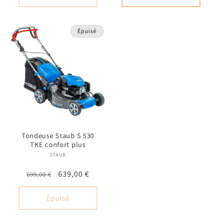
Épuisé
Tondeuse Staub S 530
TKE confort plus
STAUB
Fournisseur :
Prix
Prix
639,00 €
699,00 €
habituel
promotionnel
Épuisé