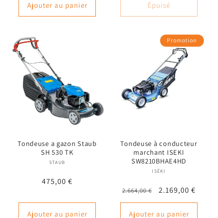
Ajouter au panier
Épuisé
Promotion
Tondeuse a gazon Staub
Tondeuse à conducteur
SH 530 TK
marchant ISEKI
SW8210BHAE4HD
STAUB
Fournisseur :
ISÉKI
Fournisseur :
Prix
475,00 €
Prix
Prix
2.169,00 €
2.664,00 €
habituel
habituel
promotionnel
Ajouter au panier
Ajouter au panier