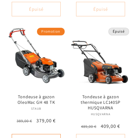
habituel
promotionnel
habituel
promotionnel
Épuisé
Épuisé
Promotion
Épuisé
Tondeuse à gazon
Tondeuse à gazon
OleoMac GH 48 TK
thermique LC140SP
HUSQVARNA
STAUB
Fournisseur :
HUSQVARNA
Fournisseur :
Prix
Prix
379,00 €
389,00 €
Prix
Prix
409,00 €
489,00 €
habituel
promotionnel
habituel
promotionnel