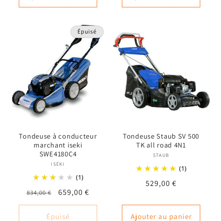
Épuisé
Tondeuse à conducteur
Tondeuse Staub SV 500
marchant iseki
TK all road 4N1
SWE4180C4
STAUB
Fournisseur :
ISÉKI
Fournisseur :
(1)
(1)
Prix
529,00 €
Prix
Prix
659,00 €
834,00 €
habituel
habituel
promotionnel
Épuisé
Ajouter au panier