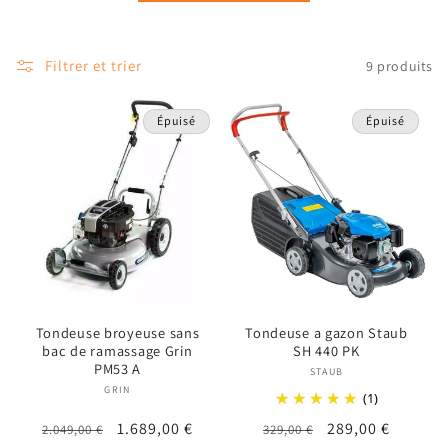
t
i
Filtrer et trier
9 produits
o
n
Épuisé
Épuisé
:
Tondeuse broyeuse sans
Tondeuse a gazon Staub
bac de ramassage Grin
SH 440 PK
PM53 A
STAUB
Fournisseur :
GRIN
Fournisseur :
(1)
Prix
Prix
1.689,00 €
Prix
Prix
289,00 €
2.049,00 €
329,00 €