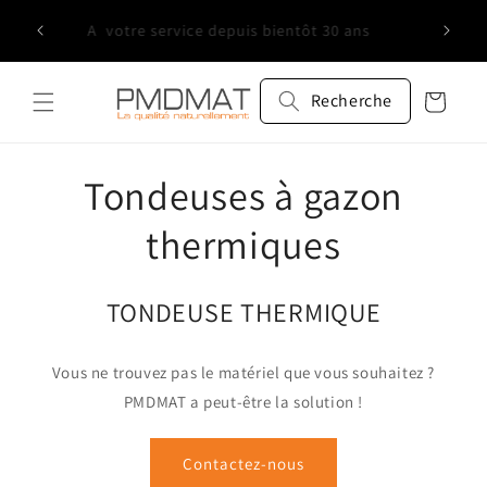
et
Service 
passer
Trois agences pour vous servir
au
contenu
Recherche
Panier
C
Tondeuses à gazon
o
thermiques
l
TONDEUSE THERMIQUE
l
Vous ne trouvez pas le matériel que vous souhaitez ?
e
PMDMAT a peut-être la solution !
c
Contactez-nous