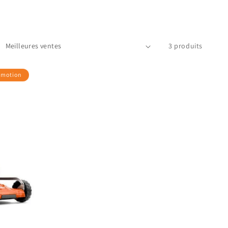
3 produits
omotion