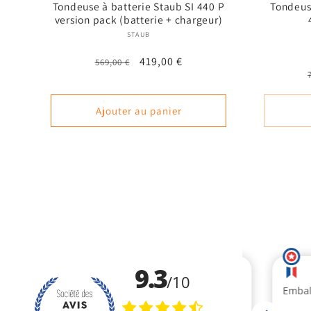
Tondeuse à batterie Staub SI 440 P
Tondeus
version pack (batterie + chargeur)
Fournisseur :
STAUB
Prix
Prix
419,00 €
569,00 €
habituel
promotionnel
Ajouter au panier