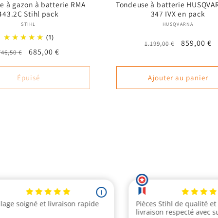
e à gazon à batterie RMA
Tondeuse à batterie HUSQVA
443.2C Stihl pack
347 IVX en pack
Fournisseur :
Fournisseur
STIHL
HUSQVARNA
(1)
Prix
Prix
859,00 €
1.199,00 €
Prix
Prix
685,00 €
746,50 €
habituel
promotio
habituel
promotionnel
Épuisé
Ajouter au panier