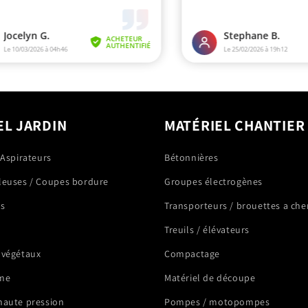
EL JARDIN
MATÉRIEL CHANTIER
 Aspirateurs
Bétonnières
leuses / Coupes bordure
Groupes électrogènes
rs
Transporteurs / brouettes a che
Treuils / élévateurs
 végétaux
Compactage
me
Matériel de découpe
haute pression
Pompes / motopompes