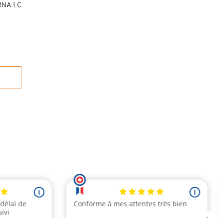
RNA LC
 :
nnel