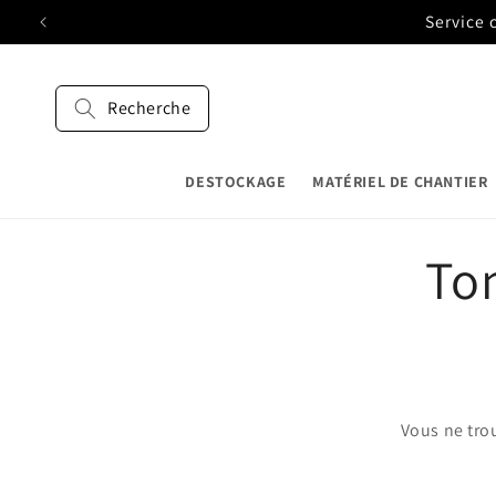
et
Service 
passer
au
contenu
Recherche
DESTOCKAGE
MATÉRIEL DE CHANTIER
C
Ton
o
l
Vous ne tro
l