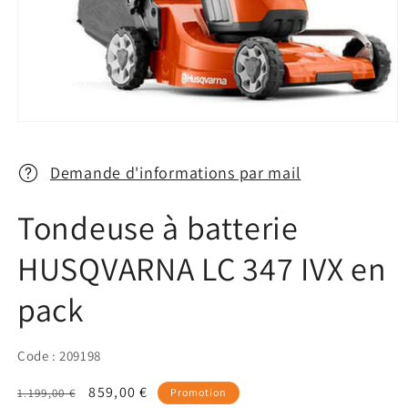
Ouvrir
le
média
1
Demande d'informations par mail
dans
une
fenêtre
Tondeuse à batterie
modale
HUSQVARNA LC 347 IVX en
pack
Code : 209198
Prix
Prix
859,00 €
1.199,00 €
Promotion