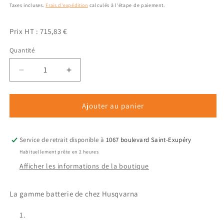
habituel
promotionnel
Taxes incluses.
Frais d'expédition
calculés à l'étape de paiement.
Prix HT : 715,83 €
Quantité
Quantité
Réduire
Augmenter
la
la
quantité
quantité
de
de
Ajouter au panier
Tondeuse
Tondeuse
à
à
batterie
batterie
Service de retrait disponible à
1067 boulevard Saint-Exupéry
HUSQVARNA
HUSQVARNA
Habituellement prête en 2 heures
LC
LC
Afficher les informations de la boutique
347
347
IVX
IVX
en
en
La gamme batterie de chez Husqvarna
pack
pack