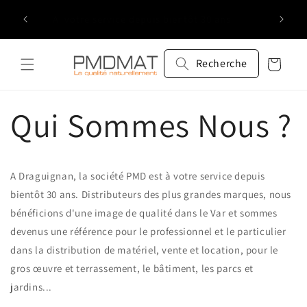
et
Service 
passer
Trois agences pour vous servir
au
contenu
Recherche
Panier
Qui Sommes Nous ?
A Draguignan, la société PMD est à votre service depuis
bientôt 30 ans. Distributeurs des plus grandes marques, nous
bénéficions d'une image de qualité dans le Var et sommes
devenus une référence pour le professionnel et le particulier
dans la distribution de matériel, vente et location, pour le
gros œuvre et terrassement, le bâtiment, les parcs et
jardins...