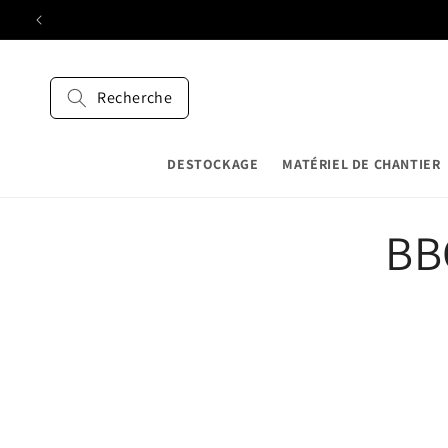
et
passer
au
contenu
Recherche
DESTOCKAGE
MATÉRIEL DE CHANTIER
C
BB
o
l
l