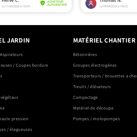
EL JARDIN
MATÉRIEL CHANTIER
 Aspirateurs
Bétonnières
leuses / Coupes bordure
Groupes électrogènes
rs
Transporteurs / brouettes a che
Treuils / élévateurs
 végétaux
Compactage
me
Matériel de découpe
haute pression
Pompes / motopompes
es / élagueuses