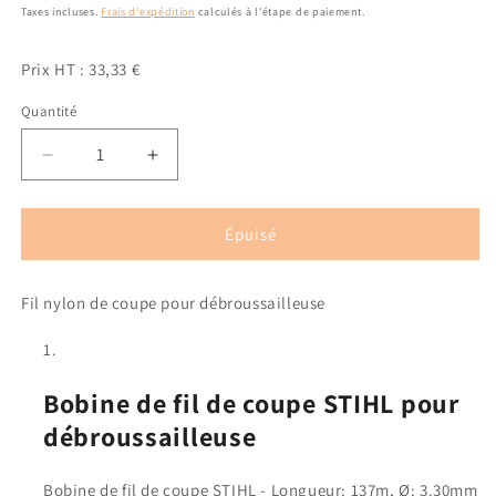
habituel
promotionnel
Taxes incluses.
Frais d'expédition
calculés à l'étape de paiement.
Prix HT : 33,33 €
Quantité
Quantité
Réduire
Augmenter
la
la
quantité
quantité
de
de
Épuisé
Bobine
Bobine
de
de
Fil nylon de coupe pour débroussailleuse
fil
fil
de
de
coupe
coupe
STIHL
STIHL
Bobine de fil de coupe STIHL pour
3.30
3.30
mm
mm
débroussailleuse
x
x
137m
137m
(carré)
(carré)
Bobine de fil de coupe STIHL - Longueur: 137m, Ø: 3.30mm