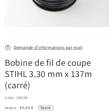
Ouvrir
le
média
1
Demande d'informations par mail
dans
une
fenêtre
Bobine de fil de coupe
modale
STIHL 3.30 mm x 137m
(carré)
Code : 208196
Prix
Prix
40,00 €
55,50 €
Épuisé