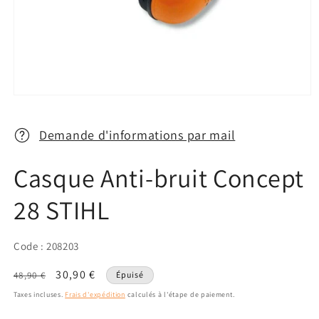
Ouvrir
le
média
1
Demande d'informations par mail
dans
une
fenêtre
Casque Anti-bruit Concept
modale
28 STIHL
Code : 208203
Prix
Prix
30,90 €
48,90 €
Épuisé
habituel
promotionnel
Taxes incluses.
Frais d'expédition
calculés à l'étape de paiement.