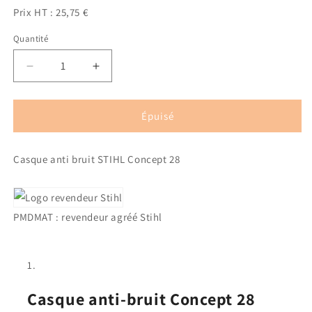
Prix HT : 25,75 €
Quantité
Quantité
Réduire
Augmenter
la
la
quantité
quantité
de
de
Épuisé
Casque
Casque
Anti-
Anti-
Casque anti bruit STIHL Concept 28
bruit
bruit
Concept
Concept
28
28
STIHL
STIHL
PMDMAT : revendeur agréé Stihl
Casque anti-bruit Concept 28