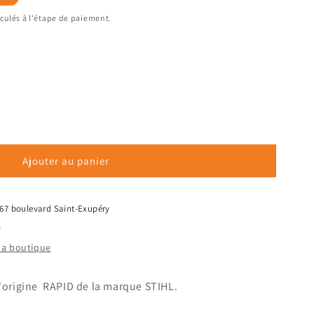
culés à l'étape de paiement.
Ajouter au panier
use
67 boulevard Saint-Exupéry
s
 la boutique
'origine RAPID de la marque STIHL.