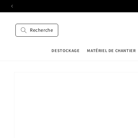
et
passer
au
contenu
Recherche
DESTOCKAGE
MATÉRIEL DE CHANTIER
Passer aux
informations
produits