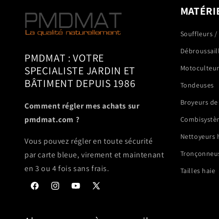
MATÉRI
Souffleurs /
Débroussail
PMDMAT : VOTRE
SPECIALISTE JARDIN ET
Motoculteu
BÂTIMENT DEPUIS 1986
Tondeuses
Broyeurs de
Comment régler mes achats sur
pmdmat.com ?
Combisystè
Nettoyeurs 
Vous pouvez régler en toute sécurité
Tronçonneus
par carte bleue, virement et maintenant
en 3 ou 4 fois sans frais.
Tailles haie
Facebook
Instagram
YouTube
X
(Twitter)