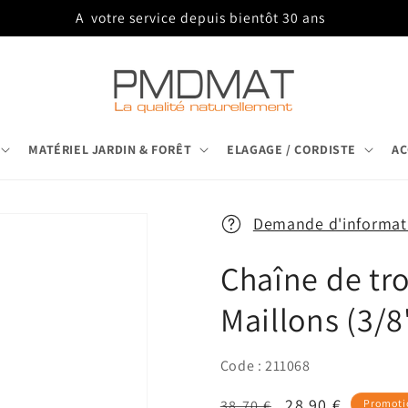
Trois agences pour vous servir
MATÉRIEL JARDIN & FORÊT
ELAGAGE / CORDISTE
AC
Demande d'informati
Chaîne de tr
Maillons (3/
Code : 211068
Prix
Prix
28,90 €
38,70 €
Promoti