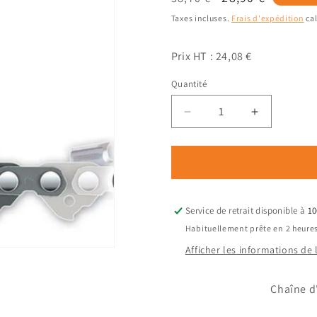
habituel
promotionnel
Taxes incluses.
Frais d'expédition
cal
Prix HT : 24,08 €
Quantité
Quantité
Réduire
Augmenter
la
la
quantité
quantité
de
de
Chaîne
Chaîne
de
de
tronçonneuse
tronçonne
Service de retrait disponible à
10
STIHL
STIHL
Habituellement prête en 2 heure
66
66
Afficher les informations de
Maillons
Maillons
(3/8&quot;
(3/8&quot;
1,6mm)
1,6mm)
Chaîne d