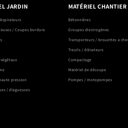
EL JARDIN
MATÉRIEL CHANTIER
 Aspirateurs
Bétonnières
leuses / Coupes bordure
Groupes électrogènes
rs
Transporteurs / brouettes a che
Treuils / élévateurs
 végétaux
Compactage
me
Matériel de découpe
haute pression
Pompes / motopompes
es / élagueuses