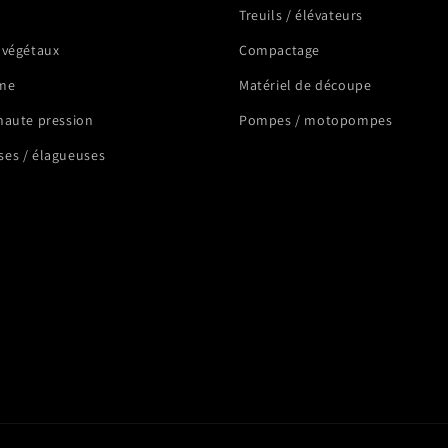
Treuils / élévateurs
 végétaux
Compactage
me
Matériel de découpe
haute pression
Pompes / motopompes
es / élagueuses