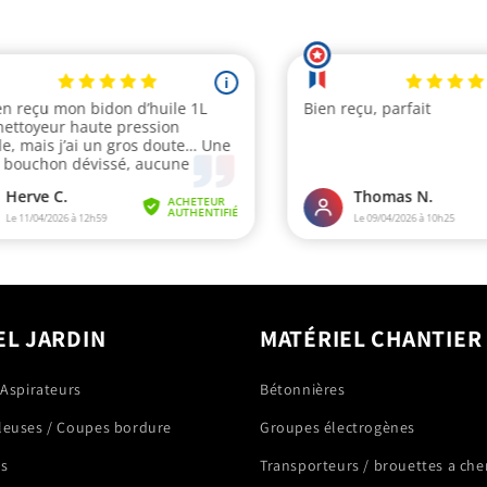
EL JARDIN
MATÉRIEL CHANTIER
 Aspirateurs
Bétonnières
leuses / Coupes bordure
Groupes électrogènes
rs
Transporteurs / brouettes a che