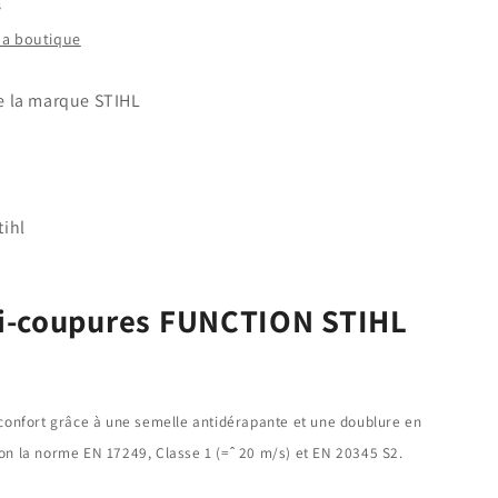
s
 la boutique
N
e la marque STIHL
ihl
i-coupures FUNCTION STIHL
onfort grâce à une semelle antidérapante et une doublure en
elon la norme EN 17249, Classe 1 (=ˆ 20 m/s) et EN 20345 S2.