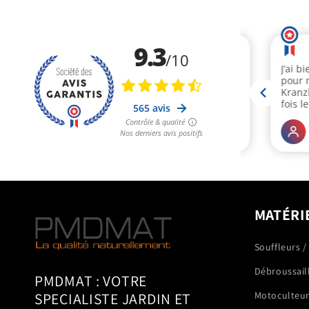
MATÉRI
Souffleurs /
Débroussail
PMDMAT : VOTRE
SPECIALISTE JARDIN ET
Motoculteu