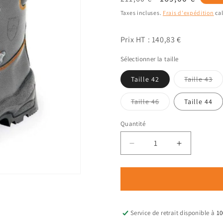
habituel
promotionnel
Taxes incluses.
Frais d'expédition
cal
Prix HT : 140,83 €
Sélectionner la taille
Var
Taille 42
Taille 43
ép
ou
ind
Variante
Taille 46
Taille 44
épuisée
ou
indisponible
Quantité
Quantité
Réduire
Augmenter
la
la
quantité
quantité
de
de
Chaussures
Chaussure
anti-
anti-
coupures
coupures
Service de retrait disponible à
10
Classe
Classe