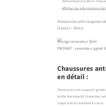
Habituellement prête en 2 heure
1
1
Afficher les informations de
(20m/s)
(20m/s)
FUNCTION
FUNCTIO
STIHL
STIHL
Chaussures anti-coupures d
Classe 1- 20m/s
PMDMAT : revendeur agréé St
Chaussures ant
en détail :
Chaussures anti-coupures grand c
textile thermoactif. Protection s
Coque anti-écrasement en acier.