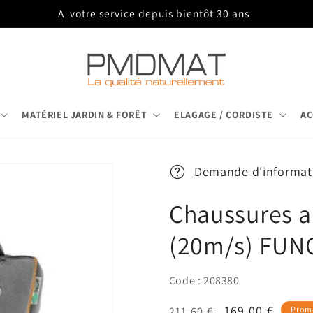
A votre service depuis bientôt 30 ans
MATÉRIEL JARDIN & FORÊT
ELAGAGE / CORDISTE
AC
Demande d'informati
Chaussures a
(20m/s) FUN
Code : 208380
Prix
Prix
169,00 €
211,60 €
Prom