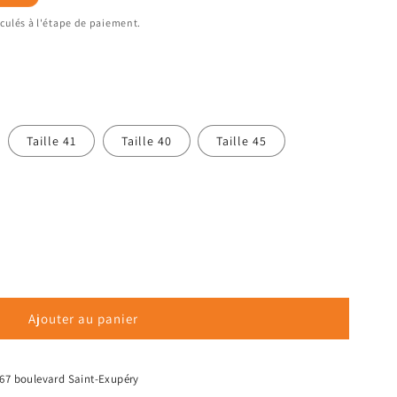
culés à l'étape de paiement.
iante
Taille 41
Taille 40
Taille 45
uisée
isponible
Ajouter au panier
s
67 boulevard Saint-Exupéry