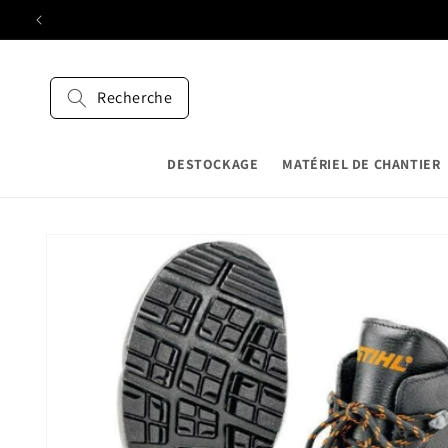
et
passer
au
contenu
Recherche
DESTOCKAGE
MATÉRIEL DE CHANTIER
Passer aux
informations
produits