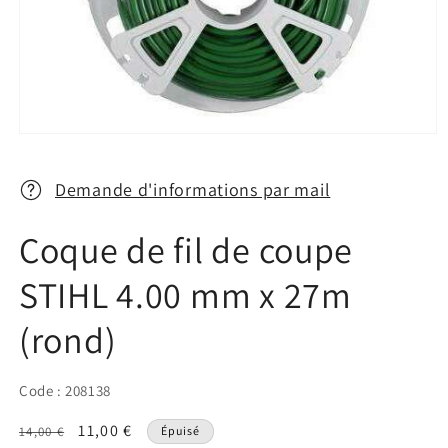
Ouvrir
le
média
1
Demande d'informations par mail
dans
une
fenêtre
Coque de fil de coupe
modale
STIHL 4.00 mm x 27m
(rond)
Code : 208138
Prix
Prix
11,00 €
14,00 €
Épuisé