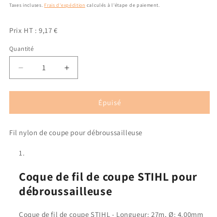
habituel
promotionnel
Taxes incluses.
Frais d'expédition
calculés à l'étape de paiement.
Prix HT : 9,17 €
Quantité
Quantité
Réduire
Augmenter
la
la
quantité
quantité
de
de
Épuisé
Coque
Coque
de
de
Fil nylon de coupe pour débroussailleuse
fil
fil
de
de
coupe
coupe
STIHL
STIHL
Coque de fil de coupe STIHL pour
4.00
4.00
mm
mm
débroussailleuse
x
x
27m
27m
(rond)
(rond)
Coque de fil de coupe STIHL - Longueur: 27m, Ø: 4.00mm