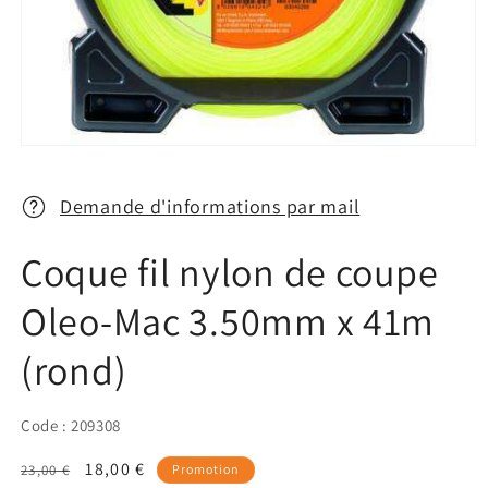
Ouvrir
le
média
1
Demande d'informations par mail
dans
une
fenêtre
Coque fil nylon de coupe
modale
Oleo-Mac 3.50mm x 41m
(rond)
Code : 209308
Prix
Prix
18,00 €
23,00 €
Promotion