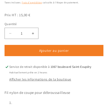
habituel
promotionnel
Taxes incluses.
Frais d'expédition
calculés à l'étape de paiement.
Prix HT : 15,00 €
Quantité
Quantité
Réduire
Augmenter
la
la
quantité
quantité
de
de
Ajouter au panier
Coque
Coque
fil
fil
nylon
nylon
Service de retrait disponible à
1067 boulevard Saint-Exupéry
de
de
Habituellement prête en 2 heures
coupe
coupe
Afficher les informations de la boutique
Oleo-
Oleo-
Mac
Mac
3.50mm
3.50mm
Fil nylon de coupe pour débroussailleuse
x
x
41m
41m
(rond)
(rond)