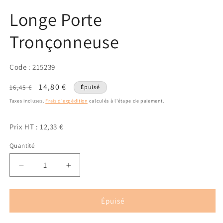
une
une
fenêtre
fenêtre
Longe Porte
modale
modale
Tronçonneuse
Code : 215239
Prix
Prix
14,80 €
16,45 €
Épuisé
habituel
promotionnel
Taxes incluses.
Frais d'expédition
calculés à l'étape de paiement.
Prix HT : 12,33 €
Quantité
Quantité
Réduire
Augmenter
la
la
quantité
quantité
de
de
Épuisé
Longe
Longe
Porte
Porte