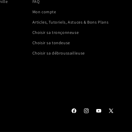
nille
FAQ
Mon compte
Articles, Tutoriels, Astuces & Bons Plans
Choisir sa tronçonneuse
Choisir sa tondeuse
Choisir sa débroussailleuse
Facebook
Instagram
YouTube
X
(Twitter)