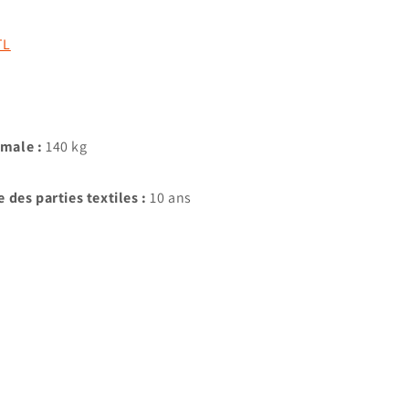
TL
imale :
140 kg
 des parties textiles :
10 ans