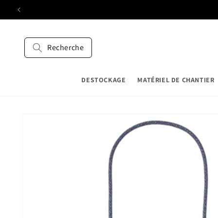
et
passer
au
contenu
Recherche
DESTOCKAGE
MATÉRIEL DE CHANTIER
Passer aux
informations
produits