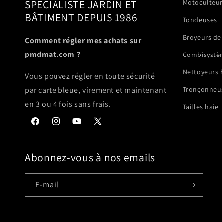
SPECIALISTE JARDIN ET
Motoculteu
BÂTIMENT DEPUIS 1986
Tondeuses
Broyeurs de
Comment régler mes achats sur
pmdmat.com ?
Combisystè
Nettoyeurs 
Vous pouvez régler en toute sécurité
Tronçonneus
par carte bleue, virement et maintenant
en 3 ou 4 fois sans frais.
Tailles haie
Facebook
Instagram
YouTube
X
(Twitter)
Abonnez-vous à nos emails
E-mail