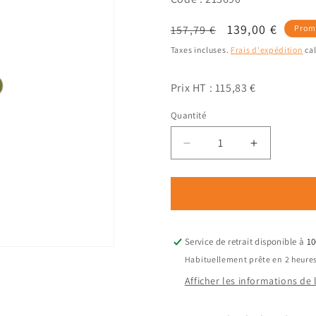
Prix
Prix
139,00 €
157,79 €
Prom
habituel
promotionnel
Taxes incluses.
Frais d'expédition
cal
Prix HT : 115,83 €
Quantité
Quantité
Réduire
Augmenter
la
la
quantité
quantité
de
de
Longe
Longe
Textile
Textile
Flexbee
Flexbee
Service de retrait disponible à
10
Complète
Complète
Habituellement prête en 2 heure
3m
3m
Afficher les informations de
(avec
(avec
mousqueton,
mousqueto
cordelette,
cordelette,