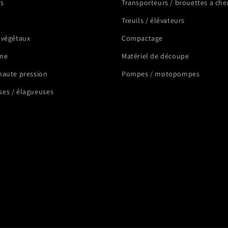
rs
Transporteurs / brouettes a che
Treuils / élévateurs
 végétaux
Compactage
me
Matériel de découpe
haute pression
Pompes / motopompes
es / élagueuses