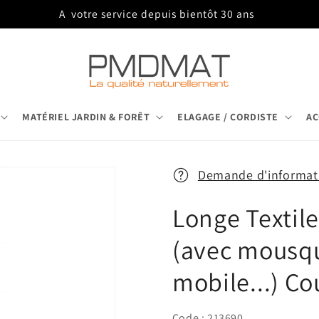
Trois agences pour vous servir
MATÉRIEL JARDIN & FORÊT
ELAGAGE / CORDISTE
AC
Demande d'informati
Longe Textil
(avec mousqu
mobile...) Co
Code : 213690