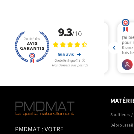
MATÉRI
Souffleurs /
Débroussail
PMDMAT : VOTRE