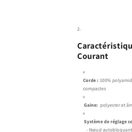
Caractéristiq
Courant
Corde :
100% polyamide
compactes
Gaine:
polyester et â
Système de réglage c
- Nœud autobloquant D