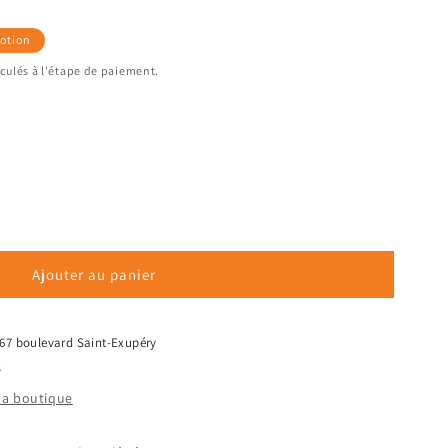
otion
culés à l'étape de paiement.
Ajouter au panier
67 boulevard Saint-Exupéry
s
 la boutique
n,