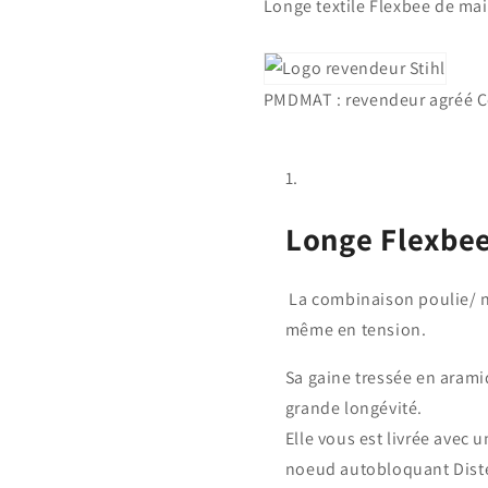
Longe textile Flexbee de mai
poulie
poulie
mobile...)
mobile...)
Courant
Courant
PMDMAT : revendeur agréé 
Longe Flexbee 
La combinaison poulie/ nœ
même en tension.
Sa gaine tressée en arami
grande longévité.
Elle vous est livrée avec
noeud autobloquant Dist