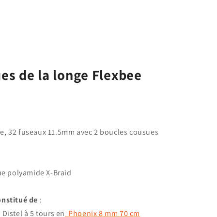
ues de la longe Flexbee
, 32 fuseaux 11.5mm avec 2 boucles cousues
me polyamide X-Braid
onstitué de
:
istel à 5 tours en
Phoenix 8 mm 70 cm