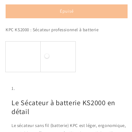
quantité
quantité
de
de
Épuisé
Sécateur
Sécateur
professionnel
professionnel
KPC KS2000 : Sécateur professionnel à batterie
à
à
batterie
batterie
KS
KS
2000
2000
KPC
KPC
Le Sécateur à batterie KS2000 en
détail
Le sécateur sans fil (batterie) KPC est léger, ergonomique,