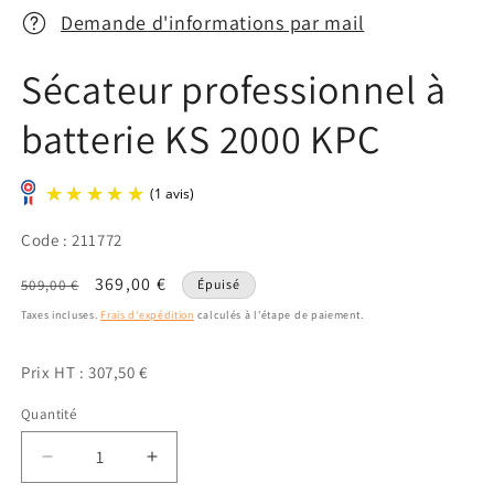
une
une
u
fenêtre
Demande d'informations par mail
fenêtre
f
modale
modale
m
Sécateur professionnel à
batterie KS 2000 KPC
Code : 211772
Prix
Prix
369,00 €
509,00 €
Épuisé
habituel
promotionnel
(1 avis)
Taxes incluses.
Frais d'expédition
calculés à l'étape de paiement.
Prix HT : 307,50 €
Quantité
Quantité
Réduire
Augmenter
la
la