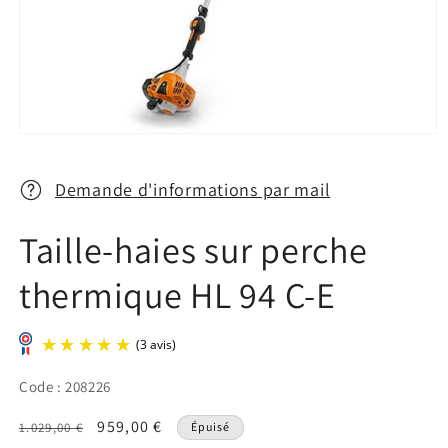
Ouvrir
le
média
1
Demande d'informations par mail
dans
une
fenêtre
Taille-haies sur perche
modale
thermique HL 94 C-E
Code : 208226
Prix
Prix
959,00 €
1.029,00 €
Épuisé