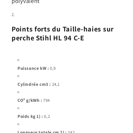
polyvalent
Points forts du Taille-haies sur
perche Stihl HL 94 C-E
Puissance kW :
0,9
Cylindrée cm3 :
24,1
CO² g/kWh :
794
Poids kg 1) :
6,2
Longueur totale cm 2) :
242