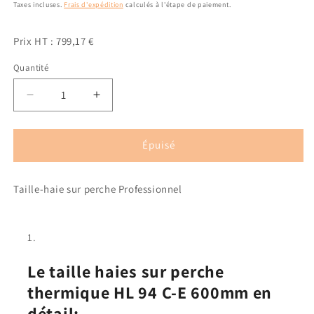
habituel
promotionnel
Taxes incluses.
Frais d'expédition
calculés à l'étape de paiement.
(3 avis)
Prix HT : 799,17 €
Quantité
Quantité
Réduire
Augmenter
la
la
quantité
quantité
de
de
Épuisé
Taille-
Taille-
haies
haies
Taille-haie sur perche Professionnel
sur
sur
perche
perche
thermique
thermique
HL
HL
94
94
C-
C-
Le taille haies sur perche
E
E
thermique HL 94 C-E 600mm en
détail: