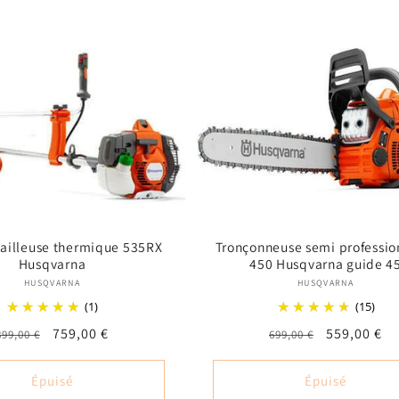
ailleuse thermique 535RX
Tronçonneuse semi professio
Husqvarna
450 Husqvarna guide 4
Fournisseur :
Fournisseur
HUSQVARNA
HUSQVARNA
(1)
(15)
Prix
Prix
759,00 €
Prix
Prix
559,00 €
899,00 €
699,00 €
habituel
promotionnel
habituel
promotion
Épuisé
Épuisé