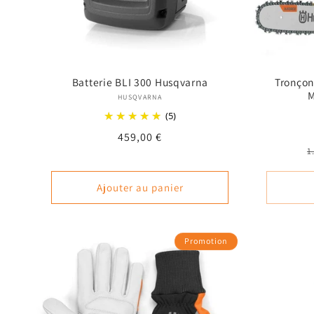
Batterie BLI 300 Husqvarna
Tronçon
M
Fournisseur :
HUSQVARNA
(5)
Prix
459,00 €
P
1
habituel
h
Ajouter au panier
Promotion