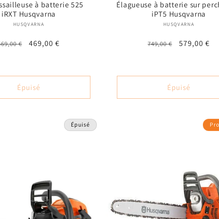
sailleuse à batterie 525
Élagueuse à batterie sur per
iRXT Husqvarna
iPT5 Husqvarna
Fournisseur :
Fournisseur
HUSQVARNA
HUSQVARNA
Prix
Prix
469,00 €
Prix
Prix
579,00 €
569,00 €
749,00 €
habituel
promotionnel
habituel
promotion
Épuisé
Épuisé
Épuisé
Pr