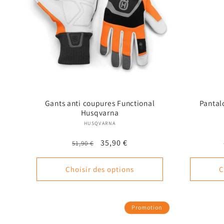
Gants anti coupures Functional
Pantal
Husqvarna
Fournisseur :
HUSQVARNA
Prix
Prix
35,90 €
51,90 €
habituel
promotionnel
Choisir des options
C
Promotion