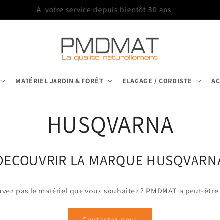
Trois agences pour vous servir
MATÉRIEL JARDIN & FORÊT
ELAGAGE / CORDISTE
AC
C
HUSQVARNA
o
DECOUVRIR LA MARQUE HUSQVARN
l
uvez pas le matériel que vous souhaitez ? PMDMAT a peut-être l
l
Contactez-nous