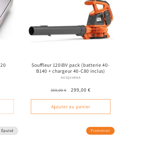
020
Souffleur 120iBV pack (batterie 40-
B140 + chargeur 40-C80 inclus)
 :
Fournisseur :
HUSQVARNA
Prix
Prix
299,00 €
359,00 €
nel
habituel
promotionnel
Ajouter au panier
Épuisé
Promotion