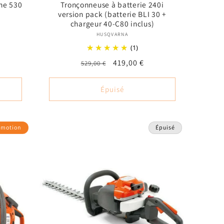
che 530
Tronçonneuse à batterie 240i
version pack (batterie BLI 30 +
chargeur 40-C80 inclus)
 :
Fournisseur :
HUSQVARNA
(1)
nel
Prix
Prix
419,00 €
529,00 €
habituel
promotionnel
Épuisé
omotion
Épuisé