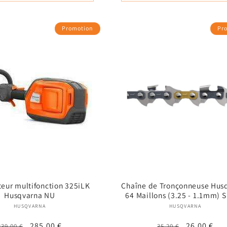
Promotion
Pr
eur multifonction 325iLK
Chaîne de Tronçonneuse Hus
Husqvarna NU
64 Maillons (3.25 - 1.1mm) 
Fournisseur :
Fournisseur
HUSQVARNA
HUSQVARNA
Prix
Prix
285,00 €
Prix
Prix
26,00 €
339,00 €
35,20 €