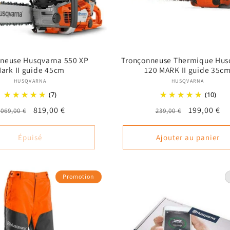
neuse Husqvarna 550 XP
Tronçonneuse Thermique Hus
ark II guide 45cm
120 MARK II guide 35c
Fournisseur :
Fournisseur
HUSQVARNA
HUSQVARNA
(7)
(10)
rix
Prix
819,00 €
Prix
Prix
199,00 €
.069,00 €
239,00 €
abituel
promotionnel
habituel
promotion
Épuisé
Ajouter au panier
Promotion