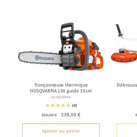
Tronçonneuse thermique
Débrouss
HUSQVARNA 130 guide 35cm
Fournisseur :
HUSQVARNA
(4)
Prix
Prix
239,00 €
289,00 €
habituel
promotionnel
Ajouter au panier