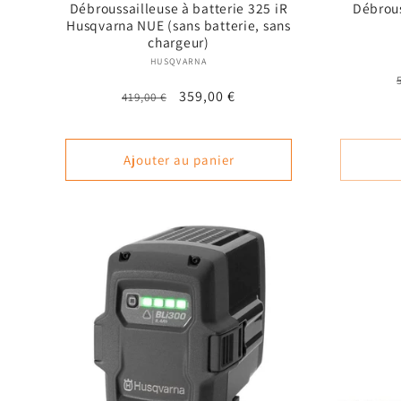
Débroussailleuse à batterie 325 iR
Débrous
Husqvarna NUE (sans batterie, sans
chargeur)
Fournisseur :
HUSQVARNA
Prix
Prix
359,00 €
419,00 €
habituel
promotionnel
Ajouter au panier