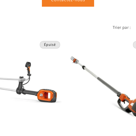
e
c
Trier par :
t
Épuisé
i
o
n
: