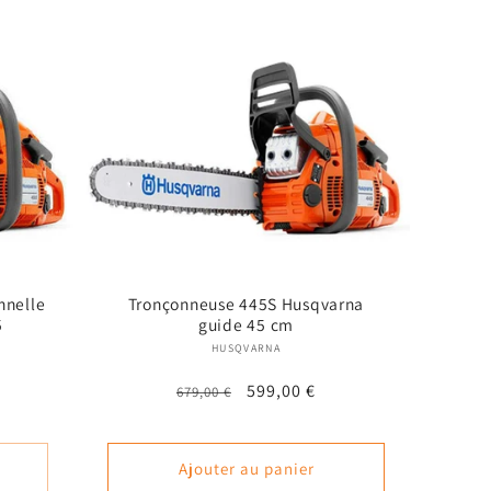
nnelle
Tronçonneuse 445S Husqvarna
5
guide 45 cm
 :
Fournisseur :
HUSQVARNA
Prix
Prix
599,00 €
679,00 €
habituel
promotionnel
nel
Ajouter au panier