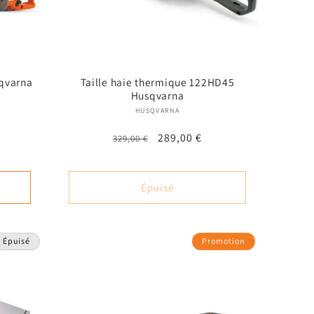
qvarna
Taille haie thermique 122HD45
m
Husqvarna
 :
Fournisseur :
HUSQVARNA
Prix
Prix
289,00 €
329,00 €
habituel
promotionnel
nel
Épuisé
Épuisé
Promotion