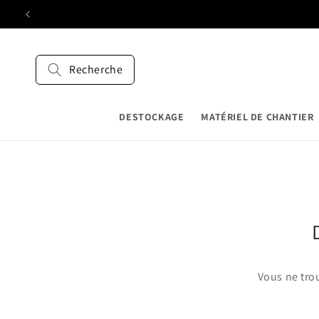
et
passer
au
contenu
Recherche
DESTOCKAGE
MATÉRIEL DE CHANTIER
Vous ne tro