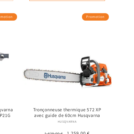
omotion
Promotion
qvarna
Tronçonneuse thermique 572 XP
SP21G
avec guide de 60cm Husqvarna
 :
Fournisseur :
HUSQVARNA
Prix
Prix
1.259,00 €
1.629,00 €