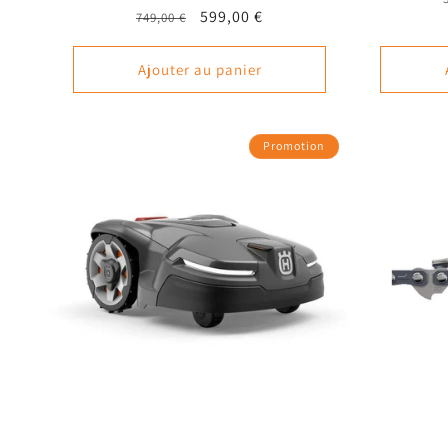
Prix
Prix
599,00 €
749,00 €
habituel
promotionnel
Ajouter au panier
Promotion