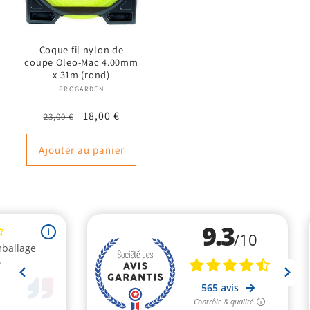
Coque fil nylon de
coupe Oleo-Mac 4.00mm
x 31m (rond)
PROGARDEN
Fournisseur :
Prix
Prix
18,00 €
23,00 €
habituel
promotionnel
Ajouter au panier