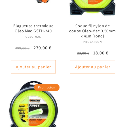
Elagueuse thermique
Coque fil nylon de
Oleo Mac GSTH-240
coupe Oleo-Mac 3.50mm
x 41m (rond)
OLEO-MAC
Fournisseur :
PROGARDEN
Fournisseur :
Prix
Prix
239,00 €
299,00 €
Prix
Prix
18,00 €
23,00 €
habituel
promotionnel
habituel
promotionnel
Ajouter au panier
Ajouter au panier
Promotion