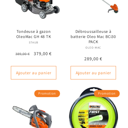
t
i
o
Tondeuse à gazon
Débroussailleuse à
n
OleoMac GH 48 TK
batterie Oleo Mac BCi30
PACK
STAUB
Fournisseur :
:
OLEO-MAC
Fournisseur :
Prix
Prix
379,00 €
389,00 €
Prix
289,00 €
habituel
promotionnel
habituel
Ajouter au panier
Ajouter au panier
Promotion
Promotion